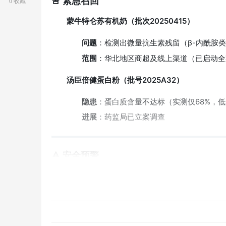
🚨 紧急召回
0 收藏
蒙牛特仑苏有机奶（批次20250415）
问题
：检测出微量抗生素残留（β-内酰胺
范围
：华北地区商超及线上渠道（已启动全
人
汤臣倍健蛋白粉（批号2025A32）
隐患
：蛋白质含量不达标（实测仅68%，低
进展
：药监局已立案调查
⚠️ 安全预警
三只松鼠每日坚果
：多起消费者报告霉变问题（
社
金龙鱼1:1:1调和油
：检出塑化剂（DEHP）含量