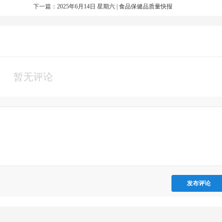
下一篇：
2025年6月14日 星期六 | 食品保健品质量快报
规》，取消"增强免疫力"等模糊表述
品添加剂
暂无评论
处理进展
下架整改
不足
立案调查
（啶虫脒）
批次召回
发布评论
温短保产品