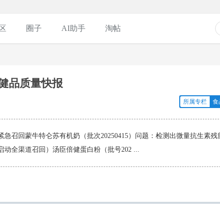
区
圈子
AI助手
淘帖
品保健品质量快报
所属专栏
食
报🚨 紧急召回蒙牛特仑苏有机奶（批次20250415）问题：检测出微量抗生素残
全渠道召回）汤臣倍健蛋白粉（批号202 ...