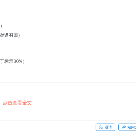
类）
渠道召回）
于标示80%）
点击查看全文
疑为包装密封失效）
接近国标上限
邀请
站内