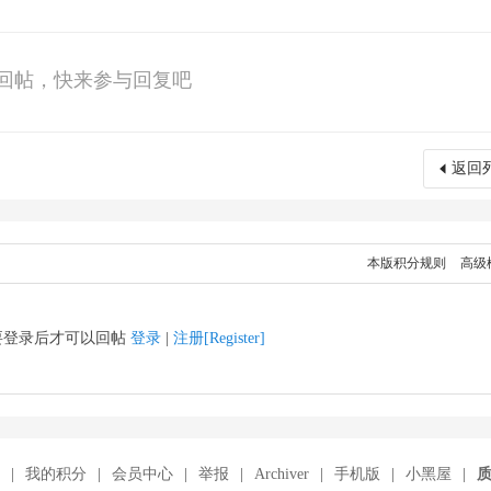
不通过”模式，从体系成熟度、风险管控有效性、工人权益保障等维度量化评
回帖，快来参与回复吧
1日）
1日）
返回
方面进行更新，从而满足SA8000:2026的要求。审核组将在审核期间对
现SA8000:2026的要求。在可行的情况下，应尽快开始进行这些更改，而非
本版积分规则
高级
0:2026的实施情况，并特别关注SA8000:2026标准中引入的重大变更
续教育要求。该要求将为相关SA8000管理代表设定继续教育的最低标准。详细
要登录后才可以回帖
登录
|
注册[Register]
升级，待SAAS批准后，将立即开始按照SA8000:2026受理认证申请，具
|
我的积分
|
会员中心
|
举报
|
Archiver
|
手机版
|
小黑屋
|