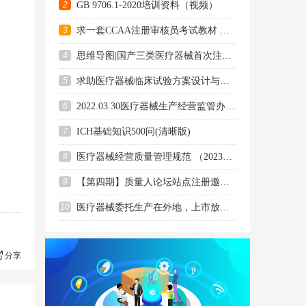
2
GB 9706.1-2020培训资料（视频）
3
求一套CCAA注册审核员考试教材 第二版
4
思维导图|国产三类医疗器械首次注册-申报前准备工作
5
求助医疗器械临床试验方案设计与统计分析培训相关资料
6
2022.03.30医疗器械生产经营监管办法宣贯会培训课件资料
e
7
ICH基础知识500问(清晰版)
8
医疗器械经营质量管理规范 （2023年版）
版本
9
【第四期】质量人论坛站点注册邀请码免费推送
10
医疗器械委托生产在外地，上市放行可以远程审核吗
分享
细化工