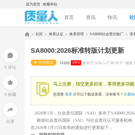
设为首页
收藏本站
首页
资讯
快讯
社
社区
体系认证
体系管理
SA8000社会责任验厂
查
积分购买卡密
SA8000:2026标准转版计划更新
质
»
›
›
›
›
▶ 语音朗读
51zlzl
VIP3
发布于 2026-5-27 08:16:37
阅读 1
0 评论
马上注册，结交更多好友，享用更多功能
0 收藏
您需要
登录
才可以下载或查看，没有账号？
注册[Reg
2026年1月，社会责任国际（SAI）发布了SA8000:20
量
根据社会责任国际（SAI）与社会责任认可服务机构（SAAS
分享
在2026年1月15日发布的通知进行更新如下：
一、转版时间安排