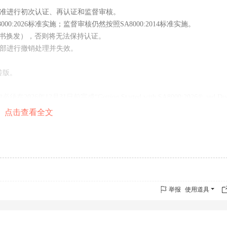
2014标准进行初次认证、再认证和监督审核。
00:2026标准实施；监督审核仍然按照SA8000:2014标准实施。
括证书换发），否则将无法保持认证。
证书将全部进行撤销处理并失效。
转版。
月31日前完成“Getting Started with SA8000:2026® and Du
点击查看全文
完成培训和自我评估，无论其接受的是SA8000:2014还是SA8000:2026
版审核工具替代评估。
举报
使用道具
-M10），采用PDCA循环逻辑。
将“童工”表述改为“保护儿童和未成年工”，新增“心理社会危害”应对要求；