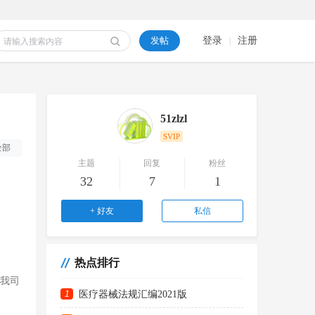
发帖
登录
注册
|
51zlzl
SVIP
全部
主题
回复
粉丝
32
7
1
+ 好友
私信
热点排行
对我司
1
医疗器械法规汇编2021版