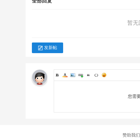
全部回复
作时间、工资福利条款，强调体面工资与工时保障。
3. 评估机制革新：引入渐进式评分系统，替代“通过/
会责任实践。
暂无
六、客户需采取的行动
区
1. 完成SA8000:2026入门培训（截止日期：2026年12月3
2. 完成SA8000:2026自我评估（截止日期：2026年12月3
3. 为转版审核做准备：
发新帖
1) 开展差异分析，以明确现行政策、流程和做法需在哪些
分析进行复核。
2) 更新所有与SA8000相关的程序、文件和政策，以体
审核时才处理。在转版审核期间，审核组将评估客户对SA800
七、继续教育的要求
自2027年1月起，SAI将为SA8000获证客户引入继
您需
在SAI制定后发布。
八、BCC受理SA8000:2026的安排
BCC正在积极组织SA8000审核员的培训及体系文件的转换
间另行通知。
九、参考文件
赞助我们
1. SA8000:2026标准：