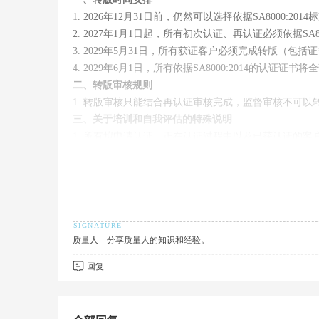
1. 2026年12月31日前，仍然可以选择依据SA8000:
2. 2027年1月1日起，所有初次认证、再认证必须依据SA80
3. 2029年5月31日，所有获证客户必须完成转版（包
4. 2029年6月1日，所有依据SA8000:2014的认证
二、转版审核规则
1. 转版审核只能结合再认证审核完成，监督审核不可以
人
三、关于培训和自我评估的特殊说明
1. 所有拟申请认证、正在认证过程中以及已获认证的客户必须在2026年12
Diligence”培训与自我评估。
2. 2026年接受认证（包括再认证）审核的客户必须在审核前
的审核。
3. 根据计划，自我评估系统预计在2026年6月底上线。
四、管理体系成熟度声明（MSMD）
1. SA8000:2014 获证客户：转版前仍需保留 MSMD。
质量人—分享质量人的知识和经验。
社
2. 转版至SA8000:2026后：不再要求 MSMD，由新
回复
五、SA8000:2026标准的主要变化
1. 管理体系优化：将原有10个要素重组为10个步骤（M1
2. 体面工作原则更新：新增“隐私保护”条款（D7）；