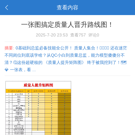
查看内容
一张图搞定质量人晋升路线图！
2025-7-20 23:53
查看757
评论0
摘要:
0基础到总监必备技能全公开！ 质量人集合！🙋‍♀️🙋‍♂️ 还在迷茫
不同岗位到底该学啥？从QC小白到质量总监，能力模型傻傻分不
清？🤔这份超硬核的 《质量人提升矩阵图》 终于被我挖到了！🗺️
💎 一张表，看 ...