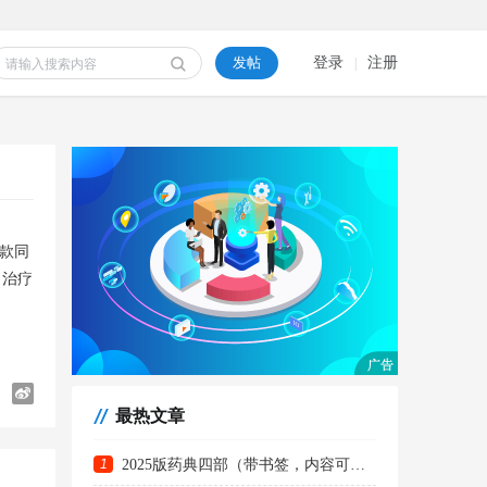
发帖
登录
注册
|
一款同
了治疗
最热文章
1
2025版药典四部（带书签，内容可复制）