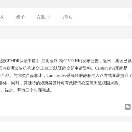
区
圈子
AI助手
淘帖
换递交CEMDR认证申请】
启明医疗-B(02500.HK)发布公告，近日，集团已就
系统”)正式向欧洲公告机构递交CEMDR认证的全部申请资料。Cardiovalve系统是
。与同类产品相比，Cardiovalve系统经股静脉的入路方式显著提升
患者群体，同时，其独特的短瓣架设计可有效降低心室流出道梗阻风险。
需定位、锚定、释放三个步骤完成。