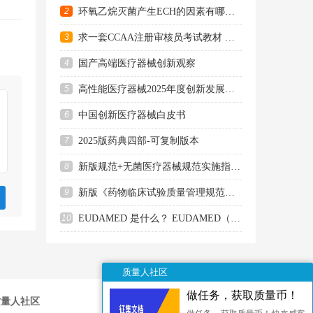
2
环氧乙烷灭菌产生ECH的因素有哪些？哪些材料容易产生ECH？
3
求一套CCAA注册审核员考试教材 第二版
4
国产高端医疗器械创新观察
5
高性能医疗器械2025年度创新发展报告
6
中国创新医疗器械白皮书
7
2025版药典四部-可复制版本
8
新版规范+无菌医疗器械规范实施指南培训班-培训资料
9
新版《药物临床试验质量管理规范》9月1日起施行！
10
EUDAMED 是什么？ EUDAMED（European Database on Medical Devices 欧盟医疗器械数据
质量人社区
做任务，获取质量币！
质量人社区