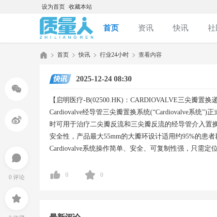
设为首页
收藏本站
首页
资讯
快讯
社
首页
快讯
行业24小时
查看内容
积分购买卡密
2025-12-24 08:30
质
›
›
›
›
【启明医疗-B(02500.HK)：CARDIOVALVE三尖瓣置
Cardiovalve经导管三尖瓣置换系统(“Cardiovalve
时可用于治疗二尖瓣反流和三尖瓣反流的经导管介入置换产品
安全性，产品最大55mm的大瓣环设计适用约95%的
Cardiovalve系统操作简单、安全、可复制性强，只
0
0
0 评论
量