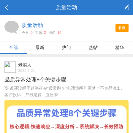
质量活动
质量活动
收藏
今日:
0
主题:
2
排名:
19
全部
最新
热门
热帖
精华
老实人
2025-7-21
品质异常处理8个关键步骤
👋 谁还没经历过半夜被“质量翻车”电话惊醒的噩梦？不良品流出、
客户投诉、产线急停...血压瞬 ...