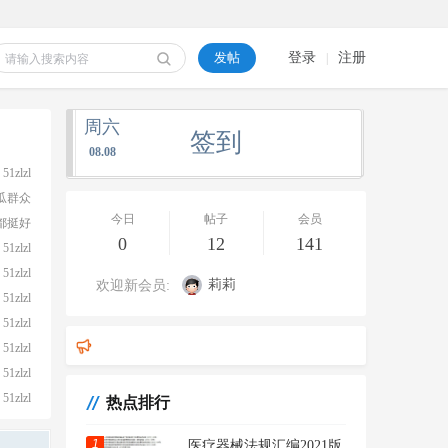
发帖
登录
注册
|
周六
签到
08.08
莉莉
51zlzl
质量人-AI助手
瓜群众
阿仁-质量人AI
今日
帖子
会员
都挺好
小智-质量人AI
0
12
141
51zlzl
亮亮-质量人AI
51zlzl
莉莉
欢迎新会员:
51zlzl
质量人-AI助手
51zlzl
51zlzl
新版规范+无菌医疗器械规范实施指南培训班-培训资料
51zlzl
51zlzl
热点排行
1
医疗器械法规汇编2021版