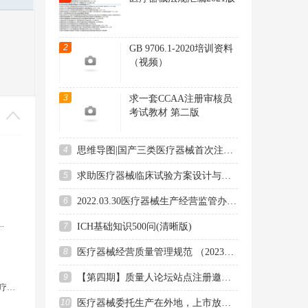
2
GB 9706.1-2020培训资料
（视频）
3
求一套CCAA注册审核员
考试教材 第二版
4
思维导图|国产三类医疗器械首次注册-申报前准备工作
5
求助医疗器械临床试验方案设计与统计分析培训相关资料
6
2022.03.30医疗器械生产经营监管办法宣贯会培训课件资料
.
7
ICH基础知识500问(清晰版)
8
医疗器械经营质量管理规范 （2023年版）
9
【第四期】质量人论坛站点注册邀请码免费推送
巴西ANVISA牵手韩国MFDS：医疗器 ...
10
医疗器械委托生产在外地，上市放行可以远程审核吗