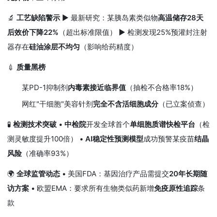
🔬
工艺缺陷警示
▶ 最新研究：某胰岛素类似物
高温储存28天
后效价下降22%
（超出标准限值） ▶ 检测发现25%预灌封注射
器存在
硅油涂层不均匀
（影响给药精度）
💉
质量黑榜
某PD-1抑制剂
内毒素接近临界值
（抽检不合格率18%）
网红"干细胞"美容针剂
完全不含活细胞成分
（已立案侦查）
🧪
检测技术突破
•
中检院
开发全球首个
单细胞质谱快检平台
（检
测灵敏度提升100倍） •
AI稳定性预测模型
成功预警某疫苗
结晶
风险
（准确率93%）
🌍
全球监管动态
• 美国FDA：基因治疗产品需提交
20年长期随
访方案
• 欧盟EMA：要求所有生物类似药新增
免疫原性追踪
条
款