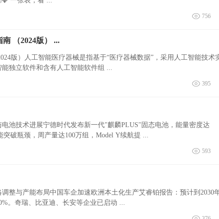
份超硬核的 《质量人提升矩阵图》 终于被我挖到了！🗺️💎 一张表，看 ...
756
2024版） ...
024版）人工智能医疗器械是指基于“医疗器械数据”，采用人工智能技术
独立软件和含有人工智能软件组 ...
395
与电池技术进展宁德时代发布新一代"麒麟PLUS"固态电池，能量密度达
突破瓶颈，周产量达100万组，Model Y续航提 ...
593
战略调整与产能布局中国车企加速欧洲本土化生产艾睿铂报告：预计到2030
%。奇瑞、比亚迪、长安等企业已启动 ...
376