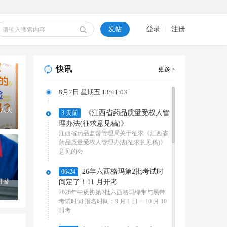
发帖
登录
注册
|
快讯
更多 >
8月7日 星期五 13:41:04
的八大
《江西省药品质量受权人管
3 天前
理办法(征求意见稿)》
江西省药品监督管理局关于征求《江西省
药品质量受权人管理办法(征求意见稿)》
意见的公
26年六西格玛第2批考试时
06-24
的八大
质量经理人的3条黄金守
可替
间定了！11 月开考
2026年中质协第2批六西格玛绿带与黑带
考试时间:报名时间：9 月 1 日 —10 月 10
日考