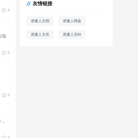
友情链接
韩国宣布修订EMC标准
12-09
0
2025年11月，韩国国家广播研究院(RRA)
宣布了针对EMC标准的修订草案，以解决
质量人文档
质量人网盘
5G NR宽带
质量人主页
质量人百科
实现
国家药监局综合司关于印发
11-26
《药用辅料附录检查指导原则》
《药包材附录检查指导原则》 .
0
国家药监局综合司关于印发《药用辅料附
录检查指导原则》《药包材附录检查指导
原则》发
0
年，
0