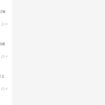
过敏
0
动建
0
意义
0