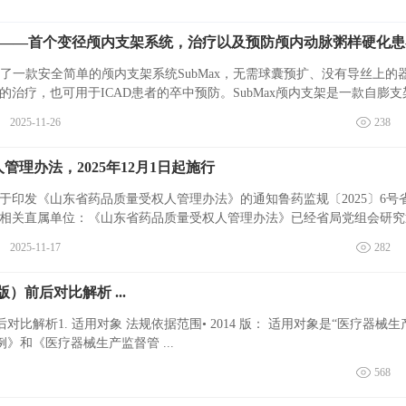
对标 2025 工业新趋势，
破解工厂质量 “人” 的困
质量人，你是一个
局！
代的人吗？
司开发了一款安全简单的颅内支架系统SubMax，无需球囊预扩、没有导丝上的
治疗，也可用于ICAD患者的卒中预防。SubMax颅内支架是一款自膨支
..
2025-11-26
238
理办法，2025年12月1日起施行
于印发《山东省药品质量受权人管理办法》的通知鲁药监规〔2025〕6号
相关直属单位：《山东省药品质量受权人管理办法》已经省局党组会研究
..
2025-11-17
282
）前后对比解析 ...
2014 版： 适用对象是“医疗器械生产企
》和《医疗器械生产监督管 ...
568