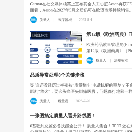
Carmat在社交媒体领英上宣布其全人工心脏Aeson再
面看，Aeson在2027年5月之后仍可在欧盟市场持续销售。
质量人
|
医疗器械
2025-8-4
第12版《欧洲药典》正
法规标准
欧洲药品质量管理局(European Directorate
第12版《欧洲药典》（Ph
Eur.）将仅 ...
质量人
|
法规标准
品质异常处理8个关键步骤
👋 谁还没经历过半夜被“质量翻车”电话惊醒的噩梦？不
脚乱“救火”，要么头痛医头脚痛医脚，问题像打地鼠一样反
质量人
|
质量说
2025-7-20
一张图搞定质量人晋升路线图！
0基础到总监必备技能全公开！ 质量人集合！🙋‍♀️🙋‍♂️ 还在迷茫不同岗位到底该学啥？从QC小白到质量总监，能力模型傻傻分不清？🤔这