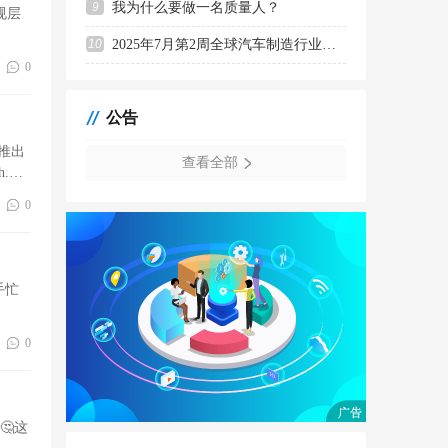
DB32/T《药品生产日常监督
9
我为什么要做一名质量人？
01-07
规层
检查规范》发布，2026年1月30日实
10
2025年7月第2周全球汽车制造行业动态汇总
施！ ...
0
江苏省市场监督管理局发布DB32/T 5324-
2025《药品生产日常监督检查规范》，
2026年1月3
公告
启明医疗-B(02500.HK)：
12-24
查看全部
CARDIOVALVE三尖瓣置换递交
.
CEMDR认证申请
0
启明医疗-B(02500.HK)发布公告，近日，
集团已就Cardiovalve经导管三尖瓣置换系
统(“Ca
匈牙利修订食品法典
12-09
手忙
2025年12月2日，欧盟委员会发布了匈牙
利提交的法规修订草案通知
（2025/0717/HD)，该草
0
丹麦修订多个食品法规
12-09
2025年12月5日，丹麦兽医与食品管理局
发布1504、1503、1502号公告，修订果
酱、果冻产