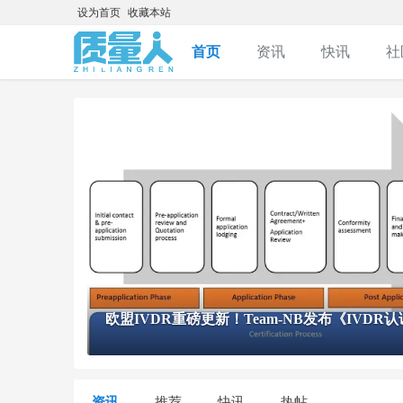
设为首页
收藏本站
首页
资讯
快讯
社
积分购买卡密
事！
欧盟IVDR重磅更新！Team-NB发布《IVD
资讯
推荐
快讯
热帖