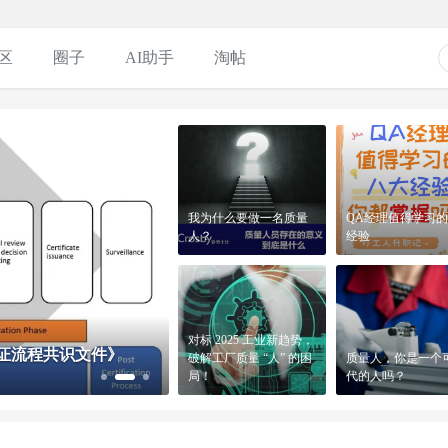
区
圈子
AI助手
淘帖
我为什么要做一名质量
QA经理值得学习
人？
经验
对标 2025 工业新趋势，
我为什么要做一名质量
QA经理值得学习
R认证流程共识文件》
质量人的使命是什么？
破解工厂质量 “人” 的困
质量人，你是一个
人？
经验
局！
代的人吗？