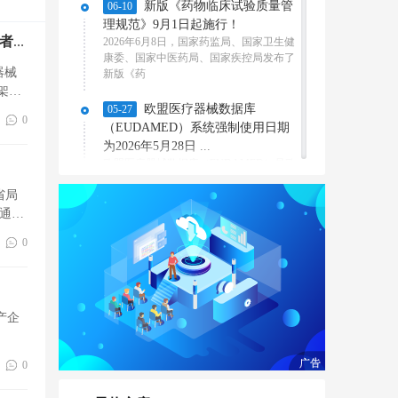
新版《药物临床试验质量管
06-10
理规范》9月1日起施行！
可替
2026年6月8日，国家药监局、国家卫生健
颅内支架系统SubMax——首个变径颅内支架系统，治疗以及预防颅内动脉粥样硬化患者卒中 ...
康委、国家中医药局、国家疾控局发布了
器械
新版《药
架，
欧盟医疗器械数据库
05-27
0
（EUDAMED）系统强制使用日期
为2026年5月28日 ...
欧盟医疗器械数据库（EUDAMED）是欧
盟医疗器械法规（MDR）和体外诊断医疗
省局
器械法规（IV
通
GB/T 47144-2026 《医疗器
05-22
0
械清洁过程的开发、确认和常规控
制的要求》2027年8月1日执行
国家标准GB/T 47144-2026 《医疗器械清
洁过程的开发、确认和常规控制的要求》
发布，20
AIAG& VDA SPC 手册官方
05-20
0
中英文版将于7月 正式发布
得AIAG信息，AIAGVDA SPC手册将于7