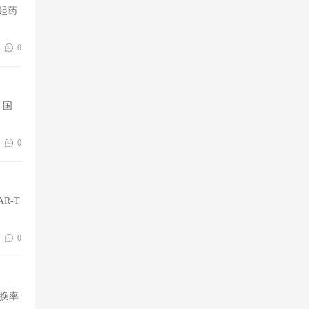
起药
0
、国
0
R-T
0
转换率