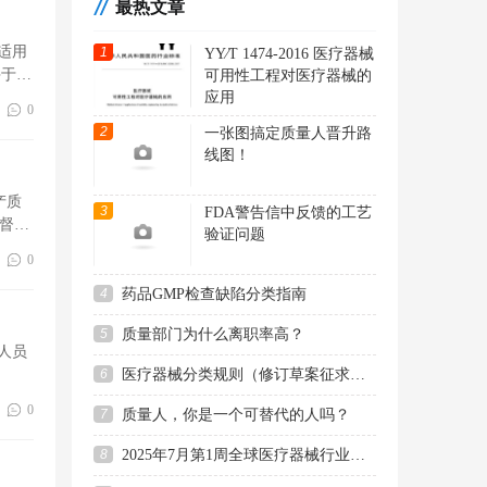
最热文章
月正式发布；新版SPC操作应用指南预计
于2026年第四
，适用
1
YY∕T 1474-2016 医疗器械
2026年5月7日《药品质量控
05-08
并于
可用性工程对医疗器械的
制实验室数据可靠性检查指南（征
应用
0
求意见稿）》发布 ...
2
一张图搞定质量人晋升路
2026年5月7日，国家药监局核查中心发布
线图！
了《药品质量控制实验室数据可靠性检查
指南（征
产质
3
FDA警告信中反馈的工艺
《ISO9001:2026质量管理体
05-06
督管
验证问题
系-要求》将于2026年9月12号正式
0
发布
ISO官方将于2026年9月12号正式发布
4
药品GMP检查缺陷分类指南
《ISO9001:2026质量管理体系-要求》，过
渡期3年，20
5
质量部门为什么离职率高？
证人员
关于发布《医疗器械警戒质
04-13
6
医疗器械分类规则（修订草案征求意见稿）
量管理规范》 （试行）的通告
0
为全面深化审评审批制度改革，持续强化
7
质量人，你是一个可替代的人吗？
医疗器械全生命周期质量监管，按照国家
药品监督
8
2025年7月第1周全球医疗器械行业动态汇总