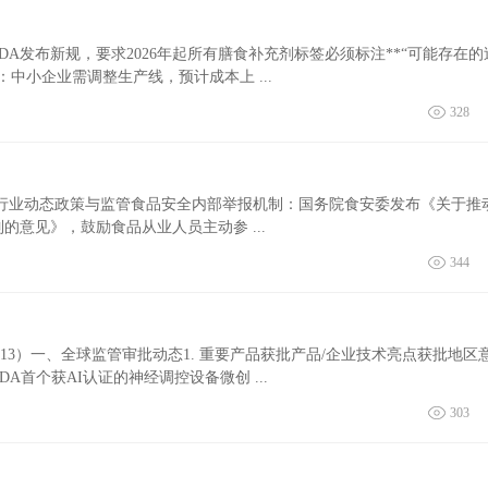
A发布新规，要求2026年起所有膳食补充剂标签必须标注**“可能存在的
中小企业需调整生产线，预计成本上 ...
328
国内行业动态政策与监管食品安全内部举报机制：国务院食安委发布《关于推
意见》，鼓励食品从业人员主动参 ...
344
7-7.13）一、全球监管审批动态1. 重要产品获批产品/企业技术亮点获批地区
首个获AI认证的神经调控设备微创 ...
303